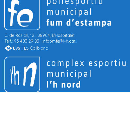
C.
de Rosich, 12 · 08904, L'Hospitalet
Telf.:
93 403 29 85 ·
infopmfe@l-h.cat
L9S i L5
Collblanc
Avda.
Manuel Azaña, 21 · 08906, L'Hospitalet
Telf.:
93 402 40 90 ·
infocemlhn@l-h.cat
Can n'Oliveres - Can Rigal