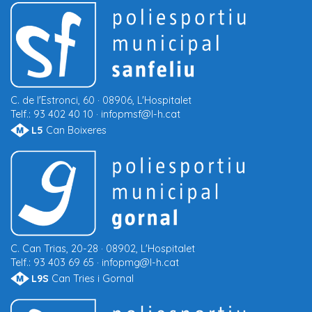
C.
de l'Estronci, 60 · 08906, L'Hospitalet
Telf.:
93 402 40 10 ·
infopmsf@l-h.cat
L5
Can Boixeres
C.
Can Trias, 20-28 · 08902, L'Hospitalet
Telf.:
93 403 69 65 ·
infopmg@l-h.cat
L9S
Can Tries i Gornal