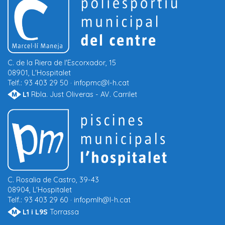
C.
de la Riera de l'Escorxador, 15
08901, L'Hospitalet
Telf.:
93 403 29 50 ·
infopmc@l-h.cat
L1
Rbla.
Just Oliveras -
AV.
Carrilet
C.
Rosalia de Castro, 39-43
08904, L'Hospitalet
Telf.:
93 403 29 60 ·
infopmlh@l-h.cat
L1 i L9S
Torrassa